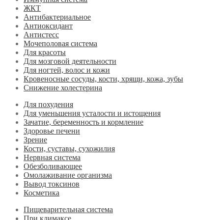
ЖКТ
Антибактериальное
Антиоксидант
Антистесс
Мочеполовая система
Для красоты
Для мозговой деятельности
Для ногтей, волос и кожи
Кровеносные сосуды, кости, хрящи, кожа, зубы
Снижение холестерина
Для похудения
Для уменьшения усталости и истощения
Зачатие, беременность и кормление
Здоровье печени
Зрение
Кости, суставы, сухожилия
Нервная система
Обезболивающее
Омолаживание организма
Вывод токсинов
Косметика
Пищеварительная система
При климаксе