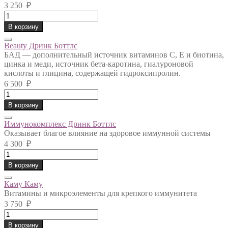
3 250
₽
Иммунокомплекс
quantity
В корзину
Beauty Дринк Боттлс
БАД — дополнительный источник витаминов С, Е и биотина,
цинка и меди, источник бета-каротина, гиалуроновой
кислоты и глицина, содержащей гидроксипролин.
6 500
₽
Beauty
Дринк
В корзину
Боттлс
quantity
Иммунокомплекс Дринк Боттлс
Оказывает благое влияние на здоровое иммунной системы
4 300
₽
Иммунокомплекс
Дринк
В корзину
Боттлс
quantity
Каму Каму
Витамины и микроэлементы для крепкого иммунитета
3 750
₽
Каму
Каму
В корзину