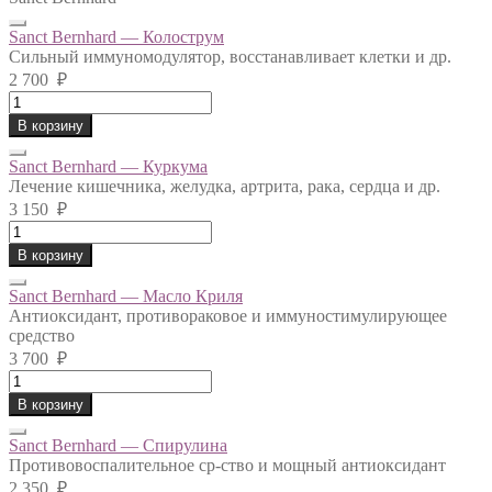
Sanct Bernhard — Колострум
Сильный иммуномодулятор, восстанавливает клетки и др.
2 700
₽
Sanct
Bernhard
В корзину
-
Колострум
Sanct Bernhard — Куркума
quantity
Лечение кишечника, желудка, артрита, рака, сердца и др.
3 150
₽
Sanct
Bernhard
В корзину
-
Куркума
Sanct Bernhard — Масло Криля
quantity
Антиоксидант, противораковое и иммуностимулирующее
средство
3 700
₽
Sanct
Bernhard
В корзину
-
Масло
Sanct Bernhard — Спирулина
Криля
Противовоспалительное ср-ство и мощный антиоксидант
quantity
2 350
₽