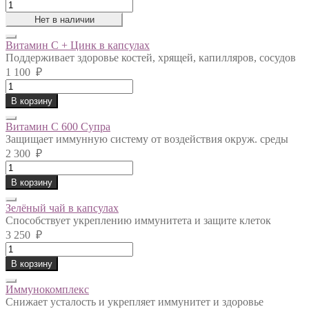
Braun
Buffel
Нет в наличии
ГОЛЬФ
оранжевая
Витамин С + Цинк в капсулах
quantity
Поддерживает здоровье костей, хрящей, капилляров, сосудов
1 100
₽
Витамин
С
В корзину
+
Цинк
Витамин С 600 Супра
в
Защищает иммунную систему от воздействия окруж. среды
капсулах
2 300
₽
quantity
Витамин
С
В корзину
600
Супра
Зелёный чай в капсулах
quantity
Способствует укреплению иммунитета и защите клеток
3 250
₽
Зелёный
чай
В корзину
в
капсулах
Иммунокомплекс
quantity
Снижает усталость и укрепляет иммунитет и здоровье