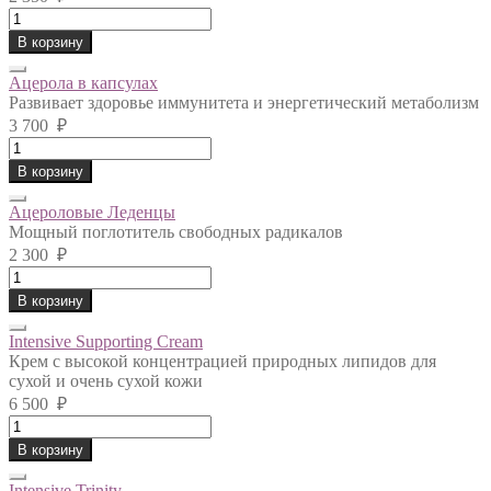
Sanct
Bernhard
В корзину
-
Спирулина
Ацерола в капсулах
quantity
Развивает здоровье иммунитета и энергетический метаболизм
3 700
₽
Ацерола
в
В корзину
капсулах
quantity
Ацероловые Леденцы
Мощный поглотитель свободных радикалов
2 300
₽
Ацероловые
Леденцы
В корзину
quantity
Intensive Supporting Cream
Крем с высокой концентрацией природных липидов для
сухой и очень сухой кожи
6 500
₽
Intensive
Supporting
В корзину
Cream
quantity
Intensive Trinity