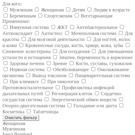
Для кого:
Мужчинам
Женщинам
Детям
Людям в возрасте
Беременным
Спортсменам
Вегетарианцам
Применение:
Иммунная система
ЖКТ
Антибактериальное
Антиоксидант
Антистесс
Мочеполовая система
Для
красоты
Для мозговой деятельности
Для ногтей, волос
и кожи
Кровеносные сосуды, кости, хрящи, кожа, зубы
Снижение холестерина
Для похудения
Для уменьшения
усталости и истощения
Зачатие, беременность и кормление
Здоровье печени
Зрение
Кости, суставы, сухожилия
Нервная система
Обезболивающее
Омолаживание
организма
Вывод токсинов
Пищеварительная система
При климаксе
При онкологии
Противовоспалительное
Профилактика инфекций
дыхательных путей
Регенерация клеток
Сердечно-
сосудистая система
Энергетический обмен веществ
Опорно-двигательная система
Голодание или диета
Косметика
Таблетницы
Очистить фильтр
Женщинам
Мужчинам
Sanct Bernhard