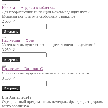
quantity
Клюква — Ацерола в таблетках
Для профилактики инфекций мочевыводящих путей.
Мощный поглотитель свободных радикалов
2 550
₽
Клюква
-
В корзину
Ацерола
в
Настурция — Хрен
таблетках
Укрепляет иммунитет и защищает от внеш. воздействий
quantity
3 250
₽
Настурция
-
В корзину
Хрен
quantity
Прополис — Витамин С
Способствует здоровью иммунной системы и клеток
3 150
₽
Прополис
-
В корзину
Витамин
С
ВитЭлитар 2024 г.
quantity
Официальный представитель немецких брендов для здоровья
всего организма