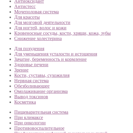
Антиоксидант
Антистесс
Мочеполовая система
Для красоты
Для мозговой деятельности
Для ногтей, волос и кожи
Кровеносные сосуды, кости, хрящи, кожа, зубы
Снижение холестерина
Для похудения
Для уменьшения усталости и истощения
Зачатие, беременность и кормление
Здоровье печени
Зрение
Кости, суставы, сухожилия
Нервная система
Обезболивающее
Омолаживание организма
Вывод токсинов
Косметика
Пищеварительная система
При климаксе
При онкологии
Противовоспалительное