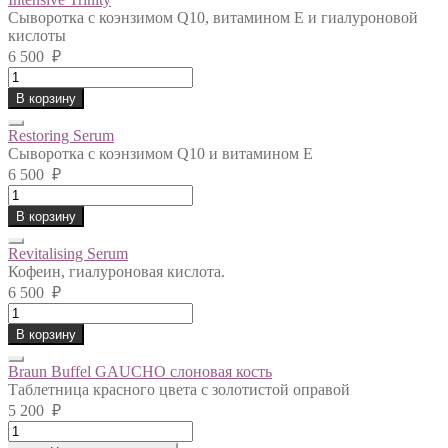
Сыворотка с коэнзимом Q10, витамином Е и гиалуроновой
кислоты
6 500
₽
Intensive
Trinity
В корзину
quantity
Restoring Serum
Сыворотка с коэнзимом Q10 и витамином Е
6 500
₽
Restoring
Serum
В корзину
quantity
Revitalising Serum
Кофеин, гиалуроновая кислота.
6 500
₽
Revitalising
Serum
В корзину
quantity
Braun Buffel GAUCHO слоновая кость
Таблетница красного цвета с золотистой оправой
5 200
₽
Braun
Buffel