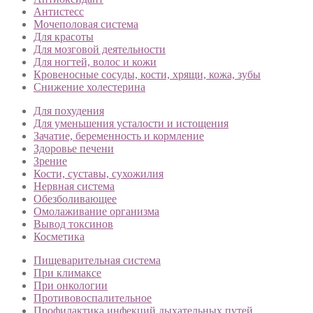
Антистесс
Мочеполовая система
Для красоты
Для мозговой деятельности
Для ногтей, волос и кожи
Кровеносные сосуды, кости, хрящи, кожа, зубы
Снижение холестерина
Для похудения
Для уменьшения усталости и истощения
Зачатие, беременность и кормление
Здоровье печени
Зрение
Кости, суставы, сухожилия
Нервная система
Обезболивающее
Омолаживание организма
Вывод токсинов
Косметика
Пищеварительная система
При климаксе
При онкологии
Противовоспалительное
Профилактика инфекций дыхательных путей