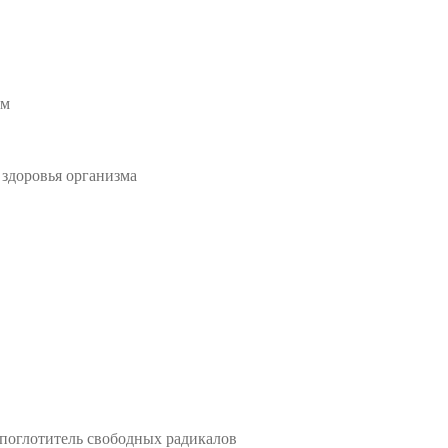
ам
здоровья организма
оглотитель свободных радикалов