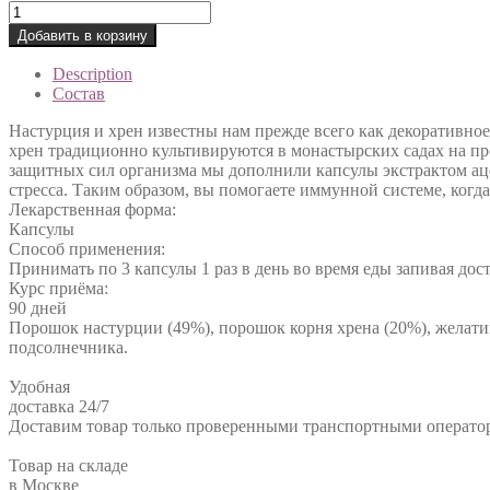
Настурция
-
Добавить в корзину
Хрен
quantity
Description
Состав
Настурция и хрен известны нам прежде всего как декоративное 
хрен традиционно культивируются в монастырских садах на про
защитных сил организма мы дополнили капсулы экстрактом ац
стресса. Таким образом, вы помогаете иммунной системе, когд
Лекарственная форма:
Капсулы
Способ применения:
Принимать по 3 капсулы 1 раз в день во время еды запивая до
Курс приёма:
90 дней
Порошок настурции (49%), порошок корня хрена (20%), желатин
подсолнечника.
Удобная
доставка 24/7
Доставим товар только проверенными транспортными операто
Товар на складе
в Москве