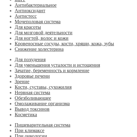
Антибактериальное
Антиоксидант
Антистесс
Мочеполовая система
Для красоты
Для мозговой деятельности
Для ногтей, волос и кожи
Кровеносные сосуды, кости, хрящи, кожа, зубы
Снижение холестерина
Для похудения
Для уменьшения усталости и истощения
Зачатие, беременность и кормление
Здоровье печени
Зрение
Кости, суставы, сухожилия
Нервная система
Обезболивающее
Омолаживание организма
Вывод токсинов
Косметика
Пищеварительная система
При климаксе
При онкологии