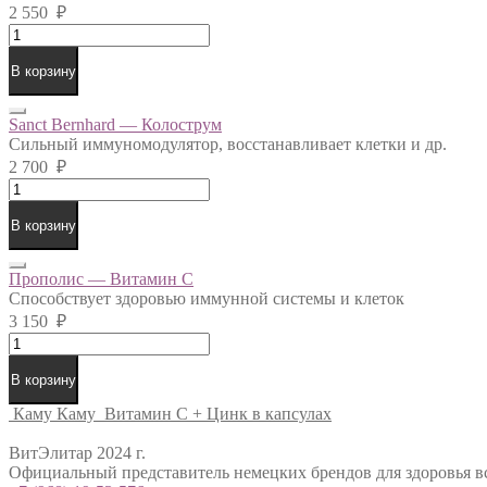
2 550
₽
Клюква
-
Ацерола
В корзину
в
таблетках
Sanct Bernhard — Колострум
quantity
Сильный иммуномодулятор, восстанавливает клетки и др.
2 700
₽
Sanct
Bernhard
-
В корзину
Колострум
quantity
Прополис — Витамин С
Способствует здоровью иммунной системы и клеток
3 150
₽
Прополис
-
Витамин
В корзину
С
Каму Каму
Витамин С + Цинк в капсулах
quantity
ВитЭлитар 2024 г.
Официальный представитель немецких брендов для здоровья в