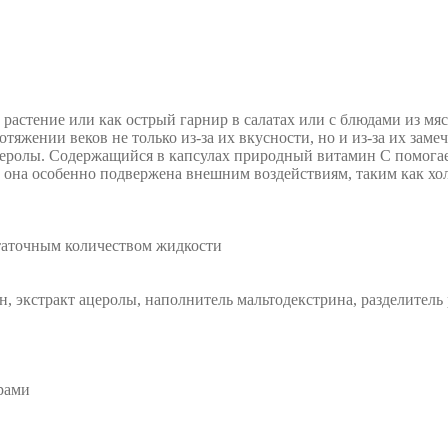
растение или как острый гарнир в салатах или с блюдами из мяс
тяжении веков не только из-за их вкусности, но и из-за их зам
еролы. Содержащийся в капсулах природный витамин С помогае
а она особенно подвержена внешним воздействиям, таким как хол
статочным количеством жидкости
, экстракт ацеролы, наполнитель мальтодекстрина, разделитель 
рами