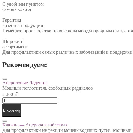
С удобным пунктом
самовывовоза
Гарантия
качества продукции
Немецкое производство по высоким международным стандарт
Широкий
ассортимент
Для профилактики самых различных заболеваний и поддержки 
Рекомендуем:
Ацероловые Леденцы
Мощный поглотитель свободных радикалов
2 300
₽
Ацероловые
Леденцы
quantity
В корзину
Клюква — Ацерола в таблетках
Для профилактики инфекций мочевыводящих путей. Мощный п