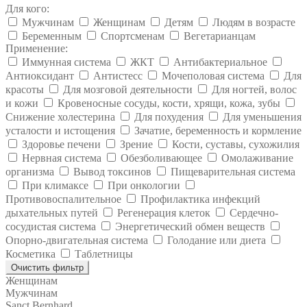
Для кого:
Мужчинам
Женщинам
Детям
Людям в возрасте
Беременным
Спортсменам
Вегетарианцам
Применение:
Иммунная система
ЖКТ
Антибактериальное
Антиоксидант
Антистесс
Мочеполовая система
Для
красоты
Для мозговой деятельности
Для ногтей, волос
и кожи
Кровеносные сосуды, кости, хрящи, кожа, зубы
Снижение холестерина
Для похудения
Для уменьшения
усталости и истощения
Зачатие, беременность и кормление
Здоровье печени
Зрение
Кости, суставы, сухожилия
Нервная система
Обезболивающее
Омолаживание
организма
Вывод токсинов
Пищеварительная система
При климаксе
При онкологии
Противовоспалительное
Профилактика инфекций
дыхательных путей
Регенерация клеток
Сердечно-
сосудистая система
Энергетический обмен веществ
Опорно-двигательная система
Голодание или диета
Косметика
Таблетницы
Очистить фильтр
Женщинам
Мужчинам
Sanct Bernhard