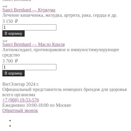
Sanct Bernhard — Куркума
Лечение кишечника, желудка, артрита, рака, сердца и др.
3 150
₽
Sanct
Bernhard
В корзину
-
Куркума
Sanct Bernhard — Масло Криля
quantity
Антиоксидант, противораковое и иммуностимулирующее
средство
3 700
₽
Sanct
Bernhard
В корзину
-
Масло
ВитЭлитар 2024 г.
Криля
Официальный представитель немецких брендов для здоровья
quantity
всего организма
+7 (968) 19-53-576
Ежедневно 10:00-18:00 по Москве
Обратный звонок