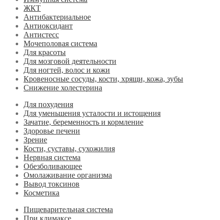
ЖКТ
Антибактериальное
Антиоксидант
Антистесс
Мочеполовая система
Для красоты
Для мозговой деятельности
Для ногтей, волос и кожи
Кровеносные сосуды, кости, хрящи, кожа, зубы
Снижение холестерина
Для похудения
Для уменьшения усталости и истощения
Зачатие, беременность и кормление
Здоровье печени
Зрение
Кости, суставы, сухожилия
Нервная система
Обезболивающее
Омолаживание организма
Вывод токсинов
Косметика
Пищеварительная система
При климаксе