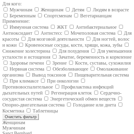
Для кого:
Мужчинам
Женщинам
Детям
Людям в возрасте
Беременным
Спортсменам
Вегетарианцам
Применение:
Иммунная система
ЖКТ
Антибактериальное
Антиоксидант
Антистесс
Мочеполовая система
Для
красоты
Для мозговой деятельности
Для ногтей, волос
и кожи
Кровеносные сосуды, кости, хрящи, кожа, зубы
Снижение холестерина
Для похудения
Для уменьшения
усталости и истощения
Зачатие, беременность и кормление
Здоровье печени
Зрение
Кости, суставы, сухожилия
Нервная система
Обезболивающее
Омолаживание
организма
Вывод токсинов
Пищеварительная система
При климаксе
При онкологии
Противовоспалительное
Профилактика инфекций
дыхательных путей
Регенерация клеток
Сердечно-
сосудистая система
Энергетический обмен веществ
Опорно-двигательная система
Голодание или диета
Косметика
Таблетницы
Очистить фильтр
Женщинам
Мужчинам
Sanct Bernhard