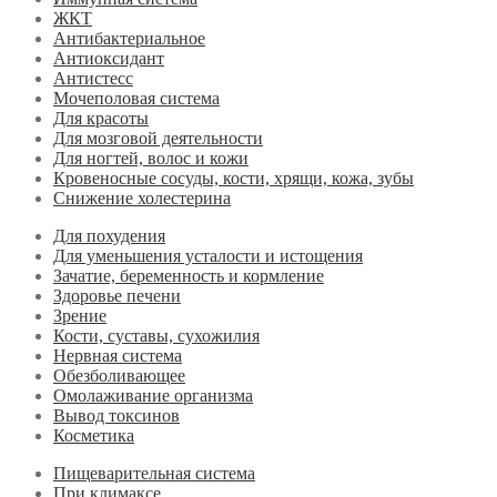
ЖКТ
Антибактериальное
Антиоксидант
Антистесс
Мочеполовая система
Для красоты
Для мозговой деятельности
Для ногтей, волос и кожи
Кровеносные сосуды, кости, хрящи, кожа, зубы
Снижение холестерина
Для похудения
Для уменьшения усталости и истощения
Зачатие, беременность и кормление
Здоровье печени
Зрение
Кости, суставы, сухожилия
Нервная система
Обезболивающее
Омолаживание организма
Вывод токсинов
Косметика
Пищеварительная система
При климаксе