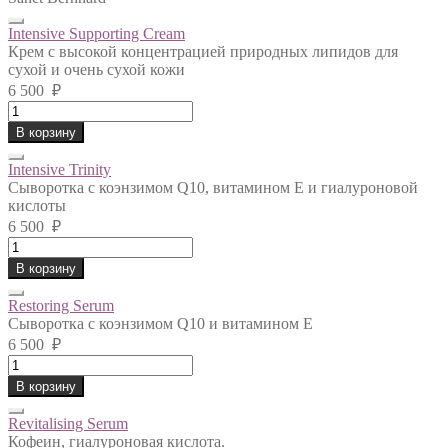
Intensive Supporting Cream
Крем с высокой концентрацией природных липидов для
сухой и очень сухой кожи
6 500
₽
Intensive
Supporting
В корзину
Cream
quantity
Intensive Trinity
Сыворотка с коэнзимом Q10, витамином Е и гиалуроновой
кислоты
6 500
₽
Intensive
Trinity
В корзину
quantity
Restoring Serum
Сыворотка с коэнзимом Q10 и витамином Е
6 500
₽
Restoring
Serum
В корзину
quantity
Revitalising Serum
Кофеин, гиалуроновая кислота.