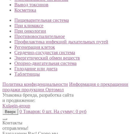
Вывод токсинов
Косметика
Пищеварительная система
При климаксе
При онкологии
Противовоспалительное
Профилактика инфекций дыхательных путей
Регенерация клеток
Сердечно-сосудистая система
Энергетический обмен веществ
Опорно-двигательная система
Голодание или диета
Таблетницы
Политика конфиденциальности
Информация о прекращении
продажи продукции Ортомол
Упаковка бренда, разработка сайта
и продвижение:
Kulagin-group
0
Товаров:
0 шт.
На сумму:
0 руб
Вверх
Контакты
отправлены!
Благодарим Вас! Скоро мы