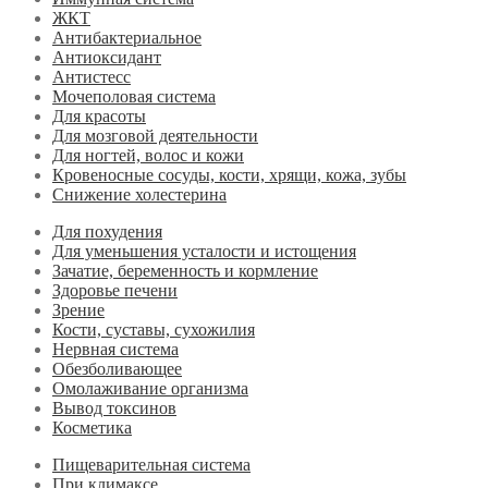
ЖКТ
Антибактериальное
Антиоксидант
Антистесс
Мочеполовая система
Для красоты
Для мозговой деятельности
Для ногтей, волос и кожи
Кровеносные сосуды, кости, хрящи, кожа, зубы
Снижение холестерина
Для похудения
Для уменьшения усталости и истощения
Зачатие, беременность и кормление
Здоровье печени
Зрение
Кости, суставы, сухожилия
Нервная система
Обезболивающее
Омолаживание организма
Вывод токсинов
Косметика
Пищеварительная система
При климаксе