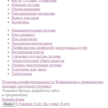
Кости, суставы, сухожилия
Нервная система
Обезболивающее
Омолаживание организма
Вывод токсинов
Косметика
Пищеварительная система
При климаксе
При онкологии
Противовоспалительное
Профилактика инфекций дыхательных путей
Регенерация клеток
Сердечно-сосудистая система
Энергетический обмен веществ
Опорно-двигательная система
Голодание или диета
Таблетницы
Политика конфиденциальности
Информация о прекращении
продажи продукции Ортомол
Упаковка бренда, разработка сайта
и продвижение:
Kulagin-group
0
Товаров:
0 шт.
На сумму:
0 руб
Вверх