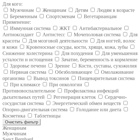
Для кого:
Мужчинам
Женщинам
Детям
Людям в возрасте
Беременным
Спортсменам
Вегетарианцам
Применение:
Иммунная система
ЖКТ
Антибактериальное
Антиоксидант
Антистесс
Мочеполовая система
Для
красоты
Для мозговой деятельности
Для ногтей, волос
и кожи
Кровеносные сосуды, кости, хрящи, кожа, зубы
Снижение холестерина
Для похудения
Для уменьшения
усталости и истощения
Зачатие, беременность и кормление
Здоровье печени
Зрение
Кости, суставы, сухожилия
Нервная система
Обезболивающее
Омолаживание
организма
Вывод токсинов
Пищеварительная система
При климаксе
При онкологии
Противовоспалительное
Профилактика инфекций
дыхательных путей
Регенерация клеток
Сердечно-
сосудистая система
Энергетический обмен веществ
Опорно-двигательная система
Голодание или диета
Косметика
Таблетницы
Очистить фильтр
Женщинам
Мужчинам
Sanct Bernhard