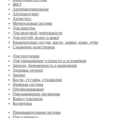
ЖКТ
Антибактериальное
Антиоксидант
Антистесс
Мочеполовая система
Для красоты
Для мозговой деятельности
Для ногтей, волос и кожи
Кровеносные сосуды, кости, хрящи, кожа, зубы
Снижение холестерина
Для похудения
Для уменьшения усталости и истощения
Зачатие, беременность и кормление
Здоровье печени
Зрение
Кости, суставы, сухожилия
Нервная система
Обезболивающее
Омолаживание организма
Вывод токсинов
Косметика
Пищеварительная система
При климаксе