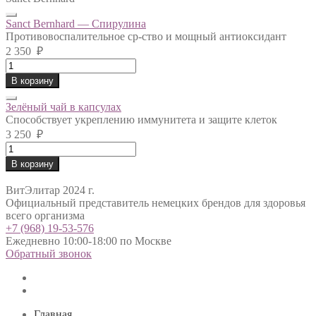
Sanct Bernhard — Спирулина
Противовоспалительное ср-ство и мощный антиоксидант
2 350
₽
Sanct
Bernhard
В корзину
-
Спирулина
Зелёный чай в капсулах
quantity
Способствует укреплению иммунитета и защите клеток
3 250
₽
Зелёный
чай
В корзину
в
капсулах
ВитЭлитар 2024 г.
quantity
Официальный представитель немецких брендов для здоровья
всего организма
+7 (968) 19-53-576
Ежедневно 10:00-18:00 по Москве
Обратный звонок
Главная