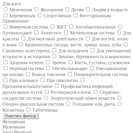
Для кого:
Мужчинам
Женщинам
Детям
Людям в возрасте
Беременным
Спортсменам
Вегетарианцам
Применение:
Иммунная система
ЖКТ
Антибактериальное
Антиоксидант
Антистесс
Мочеполовая система
Для
красоты
Для мозговой деятельности
Для ногтей, волос
и кожи
Кровеносные сосуды, кости, хрящи, кожа, зубы
Снижение холестерина
Для похудения
Для уменьшения
усталости и истощения
Зачатие, беременность и кормление
Здоровье печени
Зрение
Кости, суставы, сухожилия
Нервная система
Обезболивающее
Омолаживание
организма
Вывод токсинов
Пищеварительная система
При климаксе
При онкологии
Противовоспалительное
Профилактика инфекций
дыхательных путей
Регенерация клеток
Сердечно-
сосудистая система
Энергетический обмен веществ
Опорно-двигательная система
Голодание или диета
Косметика
Таблетницы
Очистить фильтр
Женщинам
Мужчинам
Sanct Bernhard