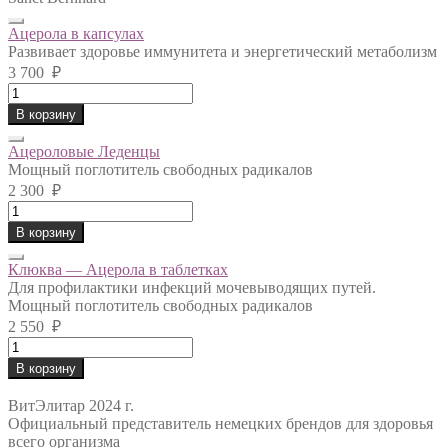
Ацерола в капсулах
Развивает здоровье иммунитета и энергетический метаболизм
3 700
₽
Ацерола
в
В корзину
капсулах
quantity
Ацероловые Леденцы
Мощный поглотитель свободных радикалов
2 300
₽
Ацероловые
Леденцы
В корзину
quantity
Клюква — Ацерола в таблетках
Для профилактики инфекций мочевыводящих путей.
Мощный поглотитель свободных радикалов
2 550
₽
Клюква
-
В корзину
Ацерола
в
ВитЭлитар 2024 г.
таблетках
Официальный представитель немецких брендов для здоровья
quantity
всего организма