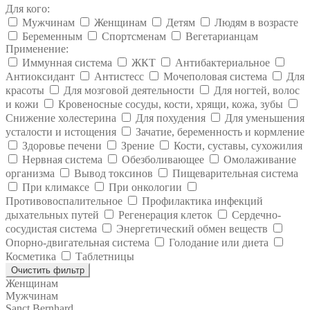
Для кого:
Мужчинам
Женщинам
Детям
Людям в возрасте
Беременным
Спортсменам
Вегетарианцам
Применение:
Иммунная система
ЖКТ
Антибактериальное
Антиоксидант
Антистесс
Мочеполовая система
Для
красоты
Для мозговой деятельности
Для ногтей, волос
и кожи
Кровеносные сосуды, кости, хрящи, кожа, зубы
Снижение холестерина
Для похудения
Для уменьшения
усталости и истощения
Зачатие, беременность и кормление
Здоровье печени
Зрение
Кости, суставы, сухожилия
Нервная система
Обезболивающее
Омолаживание
организма
Вывод токсинов
Пищеварительная система
При климаксе
При онкологии
Противовоспалительное
Профилактика инфекций
дыхательных путей
Регенерация клеток
Сердечно-
сосудистая система
Энергетический обмен веществ
Опорно-двигательная система
Голодание или диета
Косметика
Таблетницы
Очистить фильтр
Женщинам
Мужчинам
Sanct Bernhard