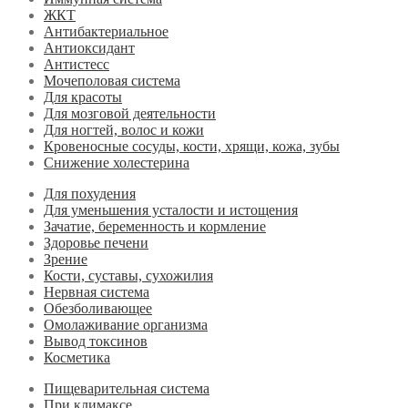
ЖКТ
Антибактериальное
Антиоксидант
Антистесс
Мочеполовая система
Для красоты
Для мозговой деятельности
Для ногтей, волос и кожи
Кровеносные сосуды, кости, хрящи, кожа, зубы
Снижение холестерина
Для похудения
Для уменьшения усталости и истощения
Зачатие, беременность и кормление
Здоровье печени
Зрение
Кости, суставы, сухожилия
Нервная система
Обезболивающее
Омолаживание организма
Вывод токсинов
Косметика
Пищеварительная система
При климаксе