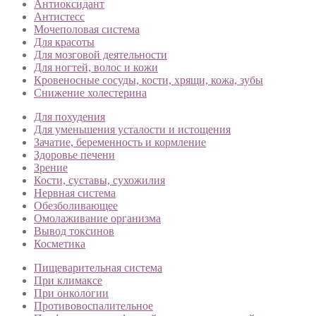
Антиоксидант
Антистесс
Мочеполовая система
Для красоты
Для мозговой деятельности
Для ногтей, волос и кожи
Кровеносные сосуды, кости, хрящи, кожа, зубы
Снижение холестерина
Для похудения
Для уменьшения усталости и истощения
Зачатие, беременность и кормление
Здоровье печени
Зрение
Кости, суставы, сухожилия
Нервная система
Обезболивающее
Омолаживание организма
Вывод токсинов
Косметика
Пищеварительная система
При климаксе
При онкологии
Противовоспалительное