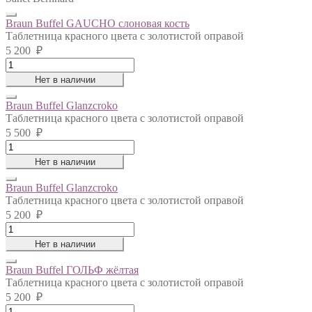
Braun Buffel GAUCHO слоновая кость
Таблетница красного цвета с золотистой оправой
5 200
₽
Braun
Buffel
Нет в наличии
GAUCHO
слоновая
Braun Buffel Glanzcroko
кость
Таблетница красного цвета с золотистой оправой
quantity
5 500
₽
Braun
Buffel
Нет в наличии
Glanzcroko
quantity
Braun Buffel Glanzcroko
Таблетница красного цвета с золотистой оправой
5 200
₽
Braun
Buffel
Нет в наличии
Glanzcroko
quantity
Braun Buffel ГОЛЬФ жёлтая
Таблетница красного цвета с золотистой оправой
5 200
₽
Braun