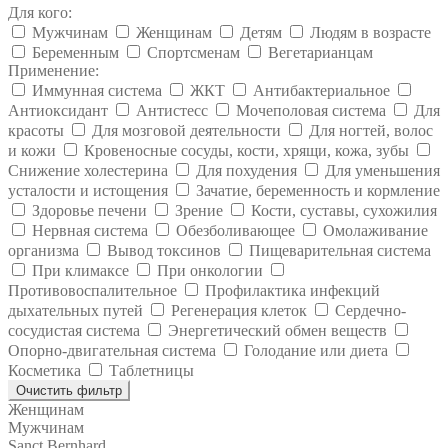
Для кого:
Мужчинам
Женщинам
Детям
Людям в возрасте
Беременным
Спортсменам
Вегетарианцам
Применение:
Иммунная система
ЖКТ
Антибактериальное
Антиоксидант
Антистесс
Мочеполовая система
Для
красоты
Для мозговой деятельности
Для ногтей, волос
и кожи
Кровеносные сосуды, кости, хрящи, кожа, зубы
Снижение холестерина
Для похудения
Для уменьшения
усталости и истощения
Зачатие, беременность и кормление
Здоровье печени
Зрение
Кости, суставы, сухожилия
Нервная система
Обезболивающее
Омолаживание
организма
Вывод токсинов
Пищеварительная система
При климаксе
При онкологии
Противовоспалительное
Профилактика инфекций
дыхательных путей
Регенерация клеток
Сердечно-
сосудистая система
Энергетический обмен веществ
Опорно-двигательная система
Голодание или диета
Косметика
Таблетницы
Очистить фильтр
Женщинам
Мужчинам
Sanct Bernhard