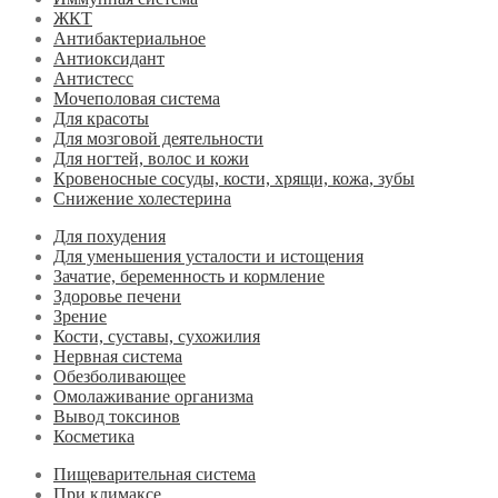
ЖКТ
Антибактериальное
Антиоксидант
Антистесс
Мочеполовая система
Для красоты
Для мозговой деятельности
Для ногтей, волос и кожи
Кровеносные сосуды, кости, хрящи, кожа, зубы
Снижение холестерина
Для похудения
Для уменьшения усталости и истощения
Зачатие, беременность и кормление
Здоровье печени
Зрение
Кости, суставы, сухожилия
Нервная система
Обезболивающее
Омолаживание организма
Вывод токсинов
Косметика
Пищеварительная система
При климаксе