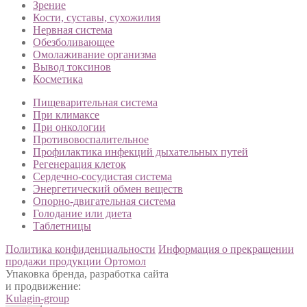
Зрение
Кости, суставы, сухожилия
Нервная система
Обезболивающее
Омолаживание организма
Вывод токсинов
Косметика
Пищеварительная система
При климаксе
При онкологии
Противовоспалительное
Профилактика инфекций дыхательных путей
Регенерация клеток
Сердечно-сосудистая система
Энергетический обмен веществ
Опорно-двигательная система
Голодание или диета
Таблетницы
Политика конфиденциальности
Информация о прекращении
продажи продукции Ортомол
Упаковка бренда, разработка сайта
и продвижение:
Kulagin-group