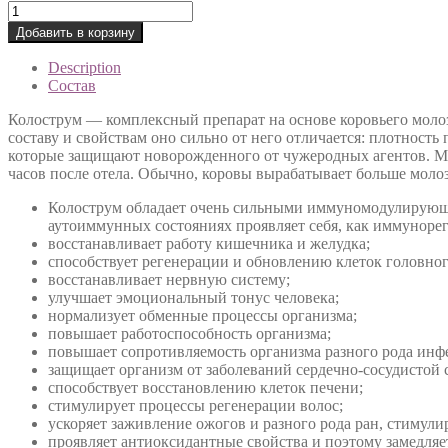
Sanct
Bernhard
Добавить в корзину
-
Колострум
Description
quantity
Состав
Колострум — комплексный препарат на основе коровьего мол
составу и свойствам оно сильно от него отличается: плотность
которые защищают новорожденного от чужеродных агентов. Мол
часов после отела. Обычно, коровы вырабатывает больше молоз
Колострум обладает очень сильными иммуномодулирующ
аутоиммунных состояниях проявляет себя, как иммунорег
восстанавливает работу кишечника и желудка;
способствует регенерации и обновлению клеток головног
восстанавливает нервную систему;
улучшает эмоциональный тонус человека;
нормализует обменные процессы организма;
повышает работоспособность организма;
повышает сопротивляемость организма разного рода ин
защищает организм от заболеваний сердечно-сосудистой с
способствует восстановлению клеток печени;
стимулирует процессы регенерации волос;
ускоряет заживление ожогов и разного рода ран, стимули
проявляет антиоксидантные свойства и поэтому замедляе