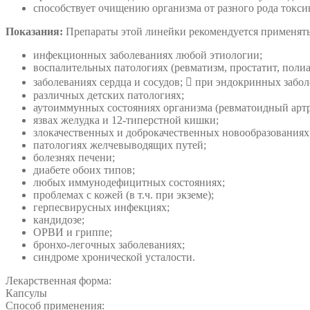
способствует очищению организма от разного рода токс
Показания:
Препараты этой линейки рекомендуется применять
инфекционных заболеваниях любой этиологии;
воспалительных патологиях (ревматизм, простатит, поли
заболеваниях сердца и сосудов;  при эндокринных забол
различных детских патологиях;
аутоиммунных состояниях организма (ревматоидный артр
язвах желудка и 12-типерстной кишки;
злокачественных и доброкачественных новообразованиях
патологиях желчевыводящих путей;
болезнях печени;
диабете обоих типов;
любых иммунодефицитных состояниях;
проблемах с кожей (в т.ч. при экземе);
герпесвирусных инфекциях;
кандидозе;
ОРВИ и гриппе;
бронхо-легочных заболеваниях;
синдроме хронической усталости.
Лекарственная форма:
Капсулы
Способ применения: