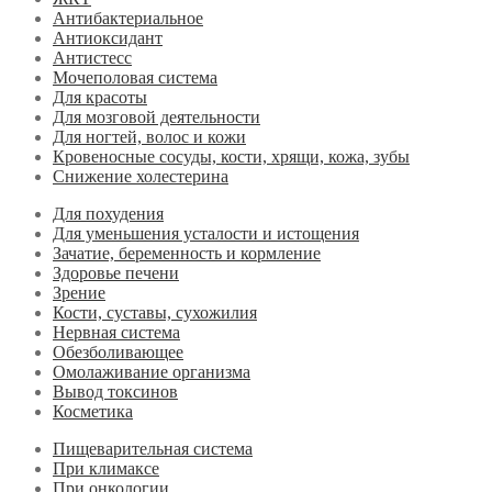
Антибактериальное
Антиоксидант
Антистесс
Мочеполовая система
Для красоты
Для мозговой деятельности
Для ногтей, волос и кожи
Кровеносные сосуды, кости, хрящи, кожа, зубы
Снижение холестерина
Для похудения
Для уменьшения усталости и истощения
Зачатие, беременность и кормление
Здоровье печени
Зрение
Кости, суставы, сухожилия
Нервная система
Обезболивающее
Омолаживание организма
Вывод токсинов
Косметика
Пищеварительная система
При климаксе
При онкологии