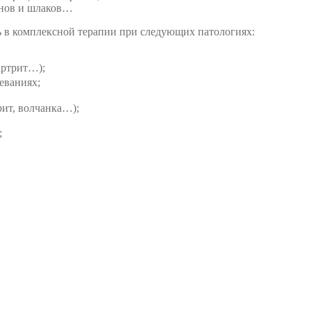
инов и шлаков…
 в комплексной терапии при следующих патологиях:
артрит…);
еваниях;
ит, волчанка…);
;