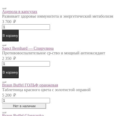
Ацерола в капсулах
Развивает здоровье иммунитета и энергетический метаболизм
3 700
₽
Ацерола
в
капсулах
В корзину
quantity
Sanct Bernhard — Спирулина
Противовоспалительное ср-ство и мощный антиоксидант
2 350
₽
Sanct
Bernhard
-
В корзину
Спирулина
quantity
Braun Buffel ГОЛЬФ оранжевая
Таблетница красного цвета с золотистой оправой
5 200
₽
Braun
Buffel
Нет в наличии
ГОЛЬФ
оранжевая
Braun Buffel Glanzcroko