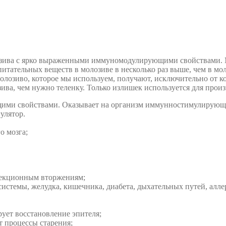
озива с ярко выраженными иммуномодулирующими свойствами. 
 питательных веществ в молозиве в несколько раз выше, чем в мо
озиво, которое мы используем, получают, исключительно от ко
ива, чем нужно теленку. Только излишек используется для прои
ими свойствами. Оказывает на организм иммунностимулирующе
улятор.
о мозга;
фекционным вторжениям;
истемы, желудка, кишечника, диабета, дыхательных путей, аллер
рует восстановление эпителя;
т процессы старения;