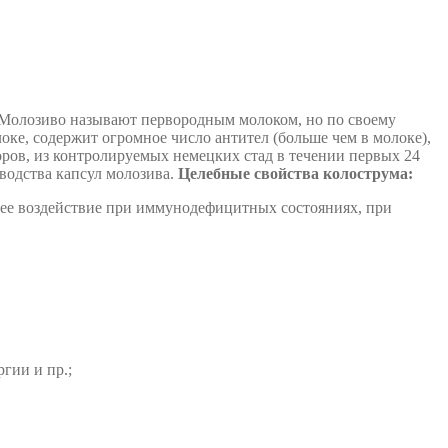
Молозиво называют первородным молоком, но по своему
локе, содержит огромное число антител (больше чем в молоке),
ров, из контролируемых немецких стад в течении первых 24
зводства капсул молозива.
Целебные свойства колострума:
е воздействие при иммунодефицитных состояниях, при
гии и пр.;