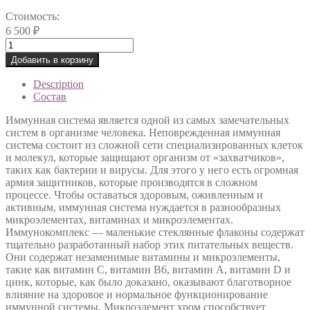
Стоимость:
6 500
₽
Beauty
Дринк
Добавить в корзину
Боттлс
quantity
Description
Состав
Иммунная система является одной из самых замечательных
систем в организме человека. Неповрежденная иммунная
система состоит из сложной сети специализированных клеток
и молекул, которые защищают организм от «захватчиков»,
таких как бактерии и вирусы. Для этого у него есть огромная
армия защитников, которые производятся в сложном
процессе. Чтобы оставаться здоровым, оживленным и
активным, иммунная система нуждается в разнообразных
микроэлементах, витаминах и микроэлементах.
Иммунокомплекс — маленькие стеклянные флаконы содержат
тщательно разработанный набор этих питательных веществ.
Они содержат незаменимые витамины и микроэлементы,
такие как витамин С, витамин В6, витамин А, витамин D и
цинк, которые, как было доказано, оказывают благотворное
влияние на здоровое и нормальное функционирование
иммунной системы. Микроэлемент хром способствует