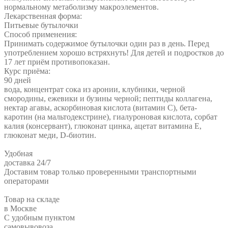
нормальному метаболизму макроэлементов.
Лекарственная форма:
Питьевые бутылочки
Способ применения:
Принимать содержимое бутылочки один раз в день. Перед
употреблением хорошо встряхнуть! Для детей и подростков до
17 лет приём противопоказан.
Курс приёма:
90 дней
вода, концентрат сока из аронии, клубники, черной
смородины, ежевики и бузины черной; пептиды коллагена,
нектар агавы, аскорбиновая кислота (витамин С), бета-
каротин (на мальтодекстрине), гиалуроновая кислота, сорбат
калия (консервант), глюконат цинка, ацетат витамина Е,
глюконат меди, D-биотин.
Удобная
доставка 24/7
Доставим товар только проверенными транспортными
операторами
Товар на складе
в Москве
С удобным пунктом
самовывовоза