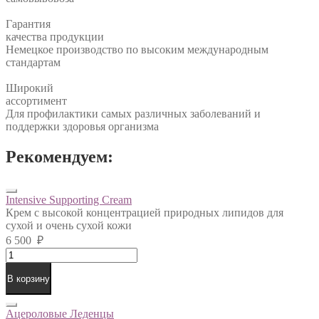
Гарантия
качества продукции
Немецкое производство по высоким международным
стандартам
Широкий
ассортимент
Для профилактики самых различных заболеваний и
поддержки здоровья организма
Рекомендуем:
Intensive Supporting Cream
Крем с высокой концентрацией природных липидов для
сухой и очень сухой кожи
6 500
₽
Intensive
Supporting
Cream
В корзину
quantity
Ацероловые Леденцы