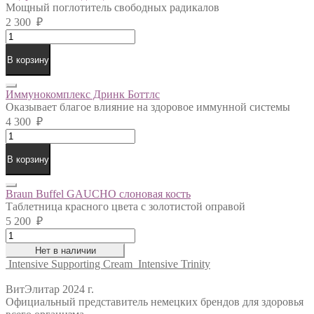
Мощный поглотитель свободных радикалов
2 300
₽
Ацероловые
Леденцы
quantity
В корзину
Иммунокомплекс Дринк Боттлс
Оказывает благое влияние на здоровое иммунной системы
4 300
₽
Иммунокомплекс
Дринк
Боттлс
В корзину
quantity
Braun Buffel GAUCHO слоновая кость
Таблетница красного цвета с золотистой оправой
5 200
₽
Braun
Buffel
Нет в наличии
GAUCHO
Intensive Supporting Cream
Intensive Trinity
слоновая
кость
ВитЭлитар 2024 г.
quantity
Официальный представитель немецких брендов для здоровья