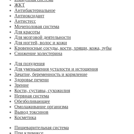
ЖКТ
Антибактериальное
Антиоксидант
Антистесс
Мочеполовая система
Для красоты
Для мозговой деятельности
Для ногтей, волос и кожи
Кровеносные сосуды, кости, хрящи, кожа, зубы
Снижение холестерина
Для похудения
Для уменьшения усталости и истощения
Зачатие, беременность и кормление
Здоровье печени
Зрение
Кости, суставы, сухожилия
Нервная система
Обезболивающее
Омолаживание организма
Вывод токсинов
Косметика
Пищеварительная система
При климаксе