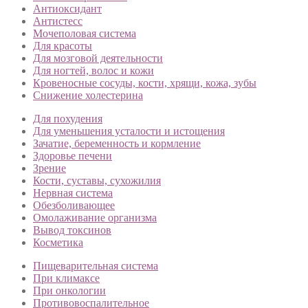
Антиоксидант
Антистесс
Мочеполовая система
Для красоты
Для мозговой деятельности
Для ногтей, волос и кожи
Кровеносные сосуды, кости, хрящи, кожа, зубы
Снижение холестерина
Для похудения
Для уменьшения усталости и истощения
Зачатие, беременность и кормление
Здоровье печени
Зрение
Кости, суставы, сухожилия
Нервная система
Обезболивающее
Омолаживание организма
Вывод токсинов
Косметика
Пищеварительная система
При климаксе
При онкологии
Противовоспалительное