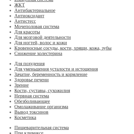
ЖКТ
Антибактериальное
Антиоксидант
Антистесс
Мочеполовая система
Для красоты
Для мозговой деятельности
Для ногтей, волос и кожи
Кровеносные сосуды, кости, хрящи, кожа, зубы
Снижение холестерина
Для похудения
Для уменьшения усталости и истощения
Зачатие, беременность и кормление
Здоровье печени
Зрение
Кости, суставы, сухожилия
Нервная система
Обезболивающее
Омолаживание организма
Вывод токсинов
Косметика
Пищеварительная система
При климаксе