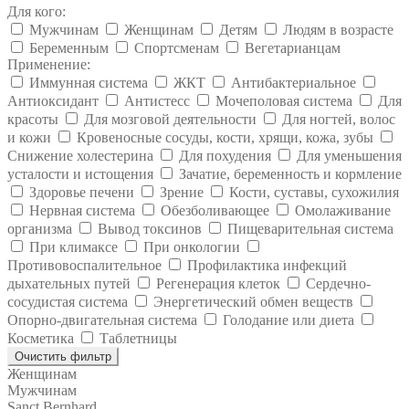
Для кого:
Мужчинам
Женщинам
Детям
Людям в возрасте
Беременным
Спортсменам
Вегетарианцам
Применение:
Иммунная система
ЖКТ
Антибактериальное
Антиоксидант
Антистесс
Мочеполовая система
Для
красоты
Для мозговой деятельности
Для ногтей, волос
и кожи
Кровеносные сосуды, кости, хрящи, кожа, зубы
Снижение холестерина
Для похудения
Для уменьшения
усталости и истощения
Зачатие, беременность и кормление
Здоровье печени
Зрение
Кости, суставы, сухожилия
Нервная система
Обезболивающее
Омолаживание
организма
Вывод токсинов
Пищеварительная система
При климаксе
При онкологии
Противовоспалительное
Профилактика инфекций
дыхательных путей
Регенерация клеток
Сердечно-
сосудистая система
Энергетический обмен веществ
Опорно-двигательная система
Голодание или диета
Косметика
Таблетницы
Очистить фильтр
Женщинам
Мужчинам
Sanct Bernhard