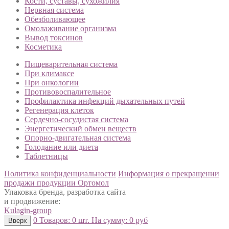
Кости, суставы, сухожилия
Нервная система
Обезболивающее
Омолаживание организма
Вывод токсинов
Косметика
Пищеварительная система
При климаксе
При онкологии
Противовоспалительное
Профилактика инфекций дыхательных путей
Регенерация клеток
Сердечно-сосудистая система
Энергетический обмен веществ
Опорно-двигательная система
Голодание или диета
Таблетницы
Политика конфиденциальности
Информация о прекращении
продажи продукции Ортомол
Упаковка бренда, разработка сайта
и продвижение:
Kulagin-group
0
Товаров:
0 шт.
На сумму:
0 руб
Вверх