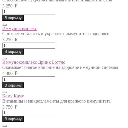
3 250
₽
Зелёный
чай
В корзину
в
капсулах
Иммунокомплекс
quantity
Снижает усталость и укрепляет иммунитет и здоровье
3 250
₽
Иммунокомплекс
quantity
В корзину
Иммунокомплекс Дринк Боттлс
Оказывает благое влияние на здоровое иммунной системы
4 300
₽
Иммунокомплекс
Дринк
В корзину
Боттлс
quantity
Каму Каму
Витамины и микроэлементы для крепкого иммунитета
3 750
₽
Каму
Каму
В корзину
quantity