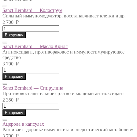
Sanct Bernhard — Колострум
Сильный иммуномодулятор, восстанавливает клетки и др.
2 700
₽
Sanct
Bernhard
В корзину
-
Колострум
Sanct Bernhard — Масло Криля
quantity
Антиоксидант, противораковое и иммуностимулирующее
средство
3 700
₽
Sanct
Bernhard
В корзину
-
Масло
Sanct Bernhard — Спирулина
Криля
Противовоспалительное ср-ство и мощный антиоксидант
quantity
2 350
₽
Sanct
Bernhard
В корзину
-
Спирулина
Ацерола в капсулах
quantity
Развивает здоровье иммунитета и энергетический метаболизм
3 700
₽