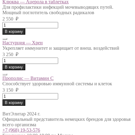
Клюква — Ацерола в таблетках
Для профилактики инфекций мочевыводящих путей.
Мощный поглотитель свободных радикалов
2 550
₽
Клюква
-
В корзину
Ацерола
в
Настурция — Хрен
таблетках
Укрепляет иммунитет и защищает от внеш. воздействий
quantity
3 250
₽
Настурция
-
В корзину
Хрен
quantity
Прополис — Витамин С
Способствует здоровью иммунной системы и клеток
3 150
₽
Прополис
-
В корзину
Витамин
С
ВитЭлитар 2024 г.
quantity
Официальный представитель немецких брендов для здоровья
всего организма
+7 (968) 19-53-576