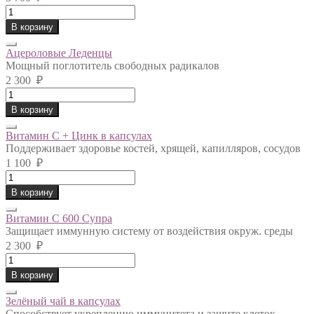
Ацерола
в
В корзину
капсулах
quantity
Ацероловые Леденцы
Мощный поглотитель свободных радикалов
2 300
₽
Ацероловые
Леденцы
В корзину
quantity
Витамин С + Цинк в капсулах
Поддерживает здоровье костей, хрящей, капилляров, сосудов
1 100
₽
Витамин
С
В корзину
+
Цинк
Витамин С 600 Супра
в
Защищает иммунную систему от воздействия окруж. среды
капсулах
2 300
₽
quantity
Витамин
С
В корзину
600
Супра
Зелёный чай в капсулах
quantity
Способствует укреплению иммунитета и защите клеток