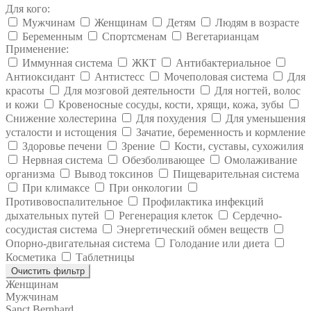
Для кого:
Мужчинам
Женщинам
Детям
Людям в возрасте
Беременным
Спортсменам
Вегетарианцам
Применение:
Иммунная система
ЖКТ
Антибактериальное
Антиоксидант
Антистесс
Мочеполовая система
Для
красоты
Для мозговой деятельности
Для ногтей, волос
и кожи
Кровеносные сосуды, кости, хрящи, кожа, зубы
Снижение холестерина
Для похудения
Для уменьшения
усталости и истощения
Зачатие, беременность и кормление
Здоровье печени
Зрение
Кости, суставы, сухожилия
Нервная система
Обезболивающее
Омолаживание
организма
Вывод токсинов
Пищеварительная система
При климаксе
При онкологии
Противовоспалительное
Профилактика инфекций
дыхательных путей
Регенерация клеток
Сердечно-
сосудистая система
Энергетический обмен веществ
Опорно-двигательная система
Голодание или диета
Косметика
Таблетницы
Очистить фильтр
Женщинам
Мужчинам
Sanct Bernhard