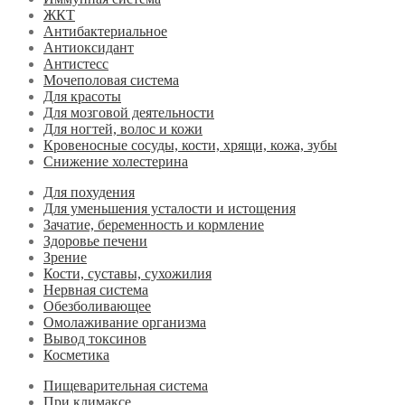
ЖКТ
Антибактериальное
Антиоксидант
Антистесс
Мочеполовая система
Для красоты
Для мозговой деятельности
Для ногтей, волос и кожи
Кровеносные сосуды, кости, хрящи, кожа, зубы
Снижение холестерина
Для похудения
Для уменьшения усталости и истощения
Зачатие, беременность и кормление
Здоровье печени
Зрение
Кости, суставы, сухожилия
Нервная система
Обезболивающее
Омолаживание организма
Вывод токсинов
Косметика
Пищеварительная система
При климаксе