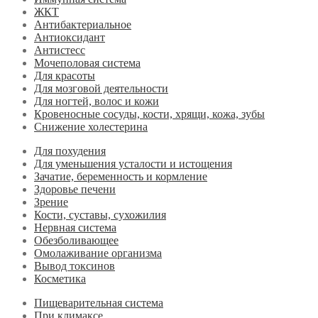
ЖКТ
Антибактериальное
Антиоксидант
Антистесс
Мочеполовая система
Для красоты
Для мозговой деятельности
Для ногтей, волос и кожи
Кровеносные сосуды, кости, хрящи, кожа, зубы
Снижение холестерина
Для похудения
Для уменьшения усталости и истощения
Зачатие, беременность и кормление
Здоровье печени
Зрение
Кости, суставы, сухожилия
Нервная система
Обезболивающее
Омолаживание организма
Вывод токсинов
Косметика
Пищеварительная система
При климаксе