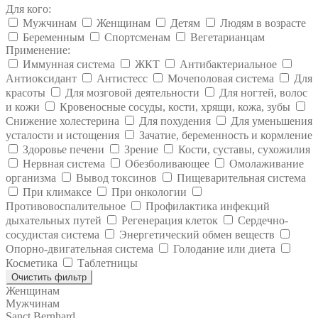
Для кого:
Мужчинам
Женщинам
Детям
Людям в возрасте
Беременным
Спортсменам
Вегетарианцам
Применение:
Иммунная система
ЖКТ
Антибактериальное
Антиоксидант
Антистесс
Мочеполовая система
Для
красоты
Для мозговой деятельности
Для ногтей, волос
и кожи
Кровеносные сосуды, кости, хрящи, кожа, зубы
Снижение холестерина
Для похудения
Для уменьшения
усталости и истощения
Зачатие, беременность и кормление
Здоровье печени
Зрение
Кости, суставы, сухожилия
Нервная система
Обезболивающее
Омолаживание
организма
Вывод токсинов
Пищеварительная система
При климаксе
При онкологии
Противовоспалительное
Профилактика инфекций
дыхательных путей
Регенерация клеток
Сердечно-
сосудистая система
Энергетический обмен веществ
Опорно-двигательная система
Голодание или диета
Косметика
Таблетницы
Очистить фильтр
Женщинам
Мужчинам
Sanct Bernhard