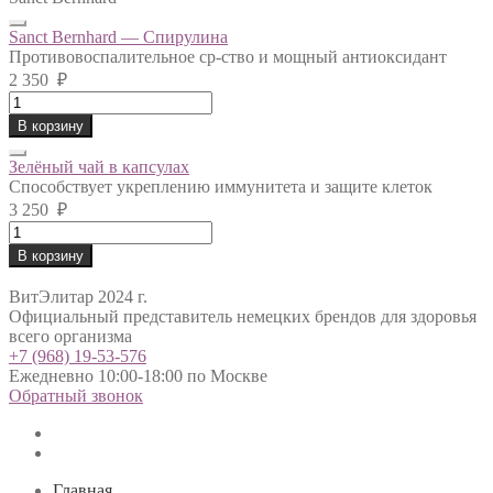
Sanct Bernhard — Спирулина
Противовоспалительное ср-ство и мощный антиоксидант
2 350
₽
Sanct
Bernhard
В корзину
-
Спирулина
Зелёный чай в капсулах
quantity
Способствует укреплению иммунитета и защите клеток
3 250
₽
Зелёный
чай
В корзину
в
капсулах
ВитЭлитар 2024 г.
quantity
Официальный представитель немецких брендов для здоровья
всего организма
+7 (968) 19-53-576
Ежедневно 10:00-18:00 по Москве
Обратный звонок
Главная