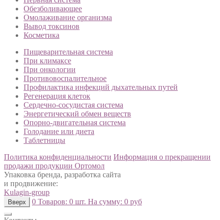
Обезболивающее
Омолаживание организма
Вывод токсинов
Косметика
Пищеварительная система
При климаксе
При онкологии
Противовоспалительное
Профилактика инфекций дыхательных путей
Регенерация клеток
Сердечно-сосудистая система
Энергетический обмен веществ
Опорно-двигательная система
Голодание или диета
Таблетницы
Политика конфиденциальности
Информация о прекращении
продажи продукции Ортомол
Упаковка бренда, разработка сайта
и продвижение:
Kulagin-group
0
Товаров:
0 шт.
На сумму:
0 руб
Вверх