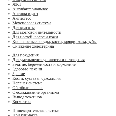
ЖКТ
Антибактериальное
Антиоксидант
Антистесс
Мочеполовая система
Для красоты
Для мозговой деятельности
Для ногтей, волос и кожи
Кровеносные сосуды, кости, хрящи, кожа, зубы
Снижение холестерина
Для похудения
Для уменьшения усталости и истощения
Зачатие, беременность и кормление
Здоровье печени
Зрение
Кости, суставы, сухожилия
Нервная система
Обезболивающее
Омолаживание организма
Вывод токсинов
Косметика
Пищеварительная система
При климаксе