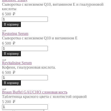
Сыворотка с коэнзимом Q10, витамином Е и гиалуроновой
кислоты
6 500
₽
Intensive
Trinity
В корзину
quantity
Restoring Serum
Сыворотка с коэнзимом Q10 и витамином Е
6 500
₽
Restoring
Serum
В корзину
quantity
Revitalising Serum
Кофеин, гиалуроновая кислота.
6 500
₽
Revitalising
Serum
В корзину
quantity
Braun Buffel GAUCHO слоновая кость
Таблетница красного цвета с золотистой оправой
5 200
₽
Braun
Buffel