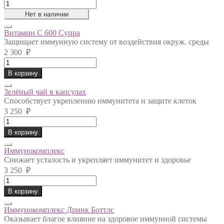
Braun
Buffel
Нет в наличии
ГОЛЬФ
оранжевая
Витамин С 600 Супра
quantity
Защищает иммунную систему от воздействия окруж. среды
2 300
₽
Витамин
С
В корзину
600
Супра
Зелёный чай в капсулах
quantity
Способствует укреплению иммунитета и защите клеток
3 250
₽
Зелёный
чай
В корзину
в
капсулах
Иммунокомплекс
quantity
Снижает усталость и укрепляет иммунитет и здоровье
3 250
₽
Иммунокомплекс
quantity
В корзину
Иммунокомплекс Дринк Боттлс
Оказывает благое влияние на здоровое иммунной системы