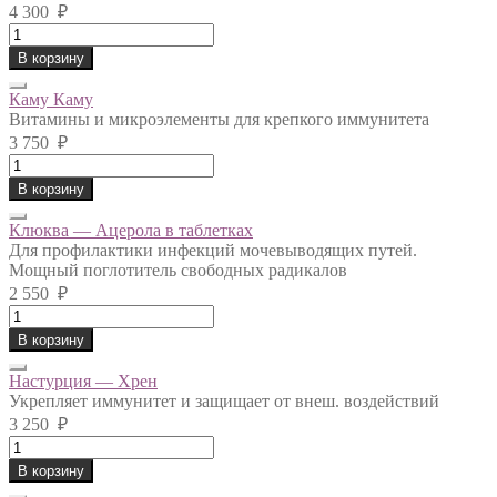
4 300
₽
Иммунокомплекс
Дринк
В корзину
Боттлс
quantity
Каму Каму
Витамины и микроэлементы для крепкого иммунитета
3 750
₽
Каму
Каму
В корзину
quantity
Клюква — Ацерола в таблетках
Для профилактики инфекций мочевыводящих путей.
Мощный поглотитель свободных радикалов
2 550
₽
Клюква
-
В корзину
Ацерола
в
Настурция — Хрен
таблетках
Укрепляет иммунитет и защищает от внеш. воздействий
quantity
3 250
₽
Настурция
-
В корзину
Хрен