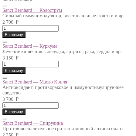
Sanct Bernhard — Колострум
Сильный иммуномодулятор, восстанавливает клетки и др.
2 700
₽
Sanct
Bernhard
В корзину
-
Колострум
Sanct Bernhard — Куркума
quantity
Лечение кишечника, желудка, артрита, рака, сердца и др.
3 150
₽
Sanct
Bernhard
В корзину
-
Куркума
Sanct Bernhard — Масло Криля
quantity
Антиоксидант, противораковое и иммуностимулирующее
средство
3 700
₽
Sanct
Bernhard
В корзину
-
Масло
Sanct Bernhard — Спирулина
Криля
Противовоспалительное ср-ство и мощный антиоксидант
quantity
2 350
₽