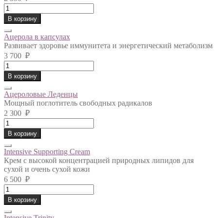
Sanct
Bernhard
В корзину
-
Спирулина
Ацерола в капсулах
quantity
Развивает здоровье иммунитета и энергетический метаболизм
3 700
₽
Ацерола
в
В корзину
капсулах
quantity
Ацероловые Леденцы
Мощный поглотитель свободных радикалов
2 300
₽
Ацероловые
Леденцы
В корзину
quantity
Intensive Supporting Cream
Крем с высокой концентрацией природных липидов для
сухой и очень сухой кожи
6 500
₽
Intensive
Supporting
В корзину
Cream
quantity
Intensive Trinity