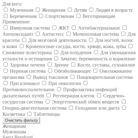
Для кого:
Мужчинам
Женщинам
Детям
Людям в возрасте
Беременным
Спортсменам
Вегетарианцам
Применение:
Иммунная система
ЖКТ
Антибактериальное
Антиоксидант
Антистесс
Мочеполовая система
Для
красоты
Для мозговой деятельности
Для ногтей, волос
и кожи
Кровеносные сосуды, кости, хрящи, кожа, зубы
Снижение холестерина
Для похудения
Для уменьшения
усталости и истощения
Зачатие, беременность и кормление
Здоровье печени
Зрение
Кости, суставы, сухожилия
Нервная система
Обезболивающее
Омолаживание
организма
Вывод токсинов
Пищеварительная система
При климаксе
При онкологии
Противовоспалительное
Профилактика инфекций
дыхательных путей
Регенерация клеток
Сердечно-
сосудистая система
Энергетический обмен веществ
Опорно-двигательная система
Голодание или диета
Косметика
Таблетницы
Очистить фильтр
Женщинам
Мужчинам
Sanct Bernhard