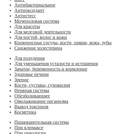
Антибактериальное
Антиоксидант
Антистесс
Мочеполовая система
Для красоты
Для мозговой деятельности
Для ногтей, волос и кожи
Кровеносные сосуды, кости, хрящи, кожа, зубы
Снижение холестерина
Для похудения
Для уменьшения усталости и истощения
Зачатие, беременность и кормление
Здоровье печени
Зрение
Кости, суставы, сухожилия
Нервная система
Обезболивающее
Омолаживание организма
Вывод токсинов
Косметика
Пищеварительная система
При климаксе
При онкологии