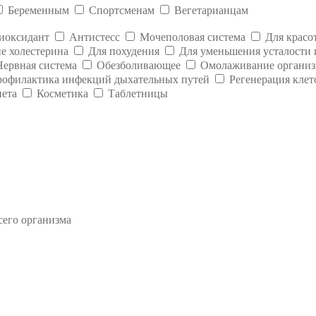
Беременным
Спортсменам
Вегетарианцам
иоксидант
Антистесс
Мочеполовая система
Для красо
е холестерина
Для похудения
Для уменьшения усталости 
Нервная система
Обезболивающее
Омолаживание организ
офилактика инфекций дыхательных путей
Регенерация клет
иета
Косметика
Таблетницы
сего организма