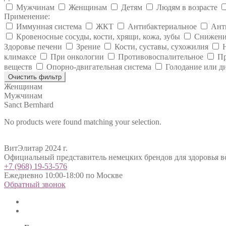
Мужчинам
Женщинам
Детям
Людям в возрасте
Применение:
Иммунная система
ЖКТ
Антибактериальное
Ант
Кровеносные сосуды, кости, хрящи, кожа, зубы
Снижени
Здоровье печени
Зрение
Кости, суставы, сухожилия
климаксе
При онкологии
Противовоспалительное
Пр
веществ
Опорно-двигательная система
Голодание или д
Очистить фильтр
Женщинам
Мужчинам
Sanct Bernhard
No products were found matching your selection.
ВитЭлитар 2024 г.
Официальный представитель немецких брендов для здоровья в
+7 (968) 19-53-576
Ежедневно 10:00-18:00 по Москве
Обратный звонок